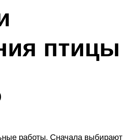
и
ния птицы
ю
ьные работы. Сначала выбирают