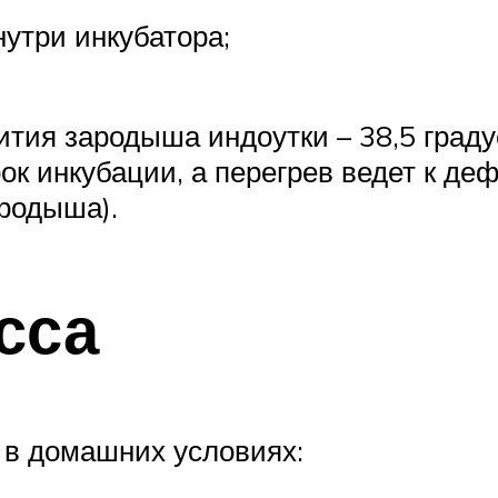
утри инкубатора;
тия зародыша индоутки – 38,5 граду
рок инкубации, а перегрев ведет к 
родыша).
сса
 в домашних условиях: