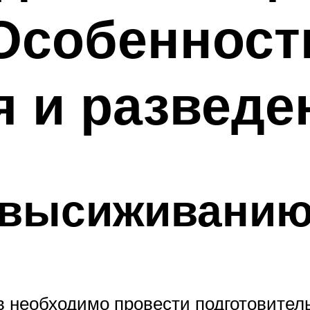
Особенност
 и разведе
к высиживани
 необходимо провести подготовител