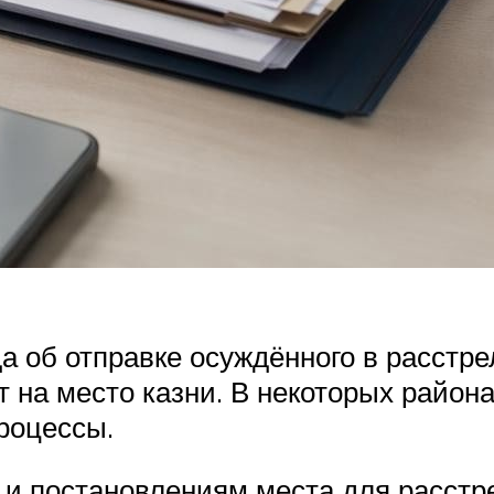
да об отправке осуждённого в расстр
т на место казни. В некоторых район
роцессы.
и постановлениям места для расстре