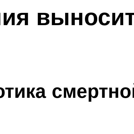
ия выносит
отика смертно