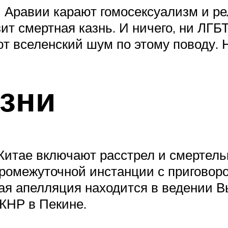
 Аравии карают гомосексуализм и ре
зит смертная казнь. И ничего, ни ЛГ
т вселенский шум по этому поводу. 
зни
Китае включают расстрел и смертел
ромежуточной инстанции с приговоро
я апелляция находится в ведении Выс
 КНР в Пекине.