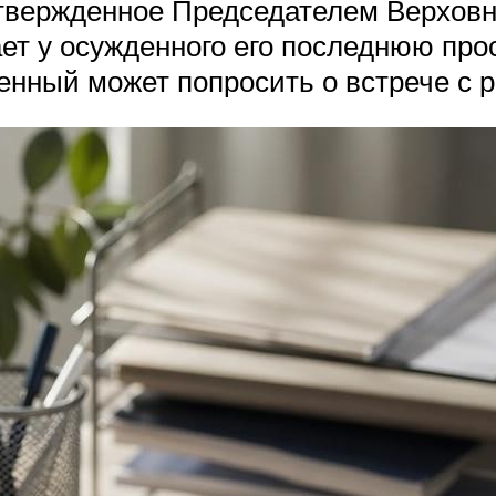
твержденное Председателем Верховног
т у осужденного его последнюю прос
енный может попросить о встрече с 