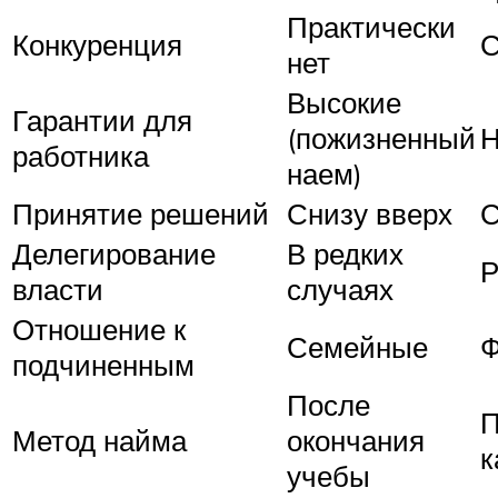
Практически
Конкуренция
С
нет
Высокие
Гарантии для
(пожизненный
Н
работника
наем)
Принятие решений
Снизу вверх
С
Делегирование
В редких
Р
власти
случаях
Отношение к
Семейные
Ф
подчиненным
После
П
Метод найма
окончания
к
учебы