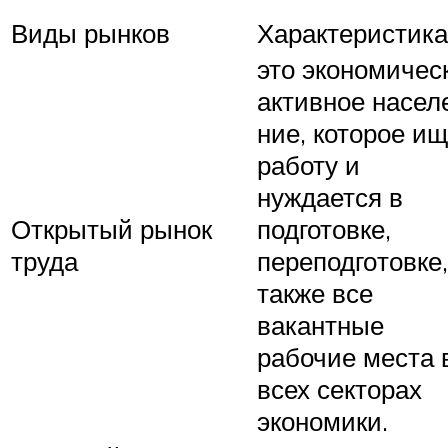
Виды рынков
Характеристика
это экономичес
активное насел
ние, которое ищ
работу и
нуждается в
Открытый рынок
подготовке,
труда
переподго­товке,
также все
вакантные
рабочие места 
всех секторах
эко­номики.