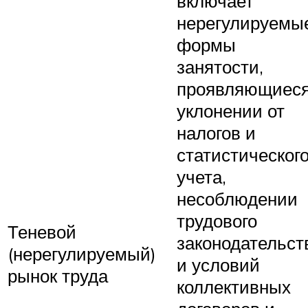
включает
нерегулируе­мы
формы
занятости,
проявляющиеся
уклонении от
налогов и
статистическог
учета,
несоблюдении
трудового
Теневой
законодательст
(нерегулируемый)
и условий
рынок труда
коллективных