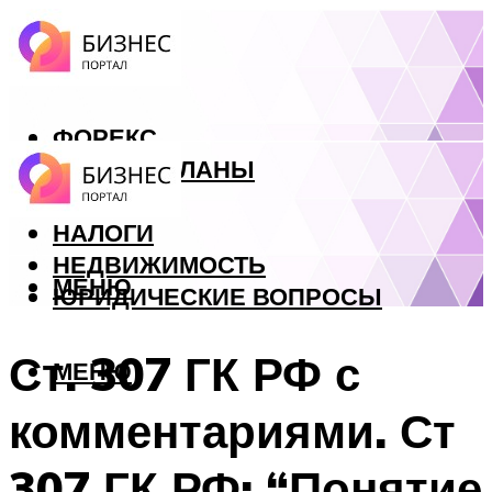
ФОРЕКС
БИЗНЕС ПЛАНЫ
КРЕДИТЫ
НАЛОГИ
НЕДВИЖИМОСТЬ
МЕНЮ
ЮРИДИЧЕСКИЕ ВОПРОСЫ
Ст. 307 ГК РФ с
МЕНЮ
комментариями. Ст
307 ГК РФ: “Понятие