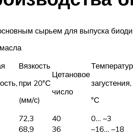
основным сырьем для выпуска биоди
 масла
ая
Вязкость
Температур
Цетановое
ость,
при 20°С
загустения,
число
(мм/с)
°С
72,3
40
0… –3
68,9
36
–16… –18