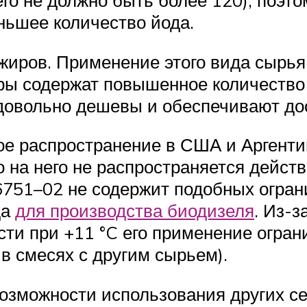
го не должно быть более 120), поэто
ьшее количество йода.
иров. Применение этого вида сырья 
ы содержат повышенное количество 
е довольно дешевы и обеспечивают до
ое распространение в США и Аргент
о на него не распространяется дейст
6751–02 не содержит подобных огра
да
для производства биодизеля
. Из-
ти при +11 °C его применение огра
 в смесях с другим сырьем).
озможности использования других се