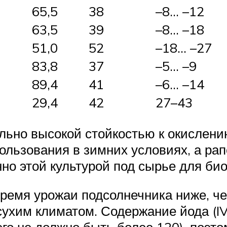
65,5
38
–8… –12
63,5
39
–8… –18
51,0
52
–18… –27
83,8
37
–5… –9
89,4
41
–6… –14
29,4
42
27–43
льно высокой стойкостью к окислению
пользования в зимних условиях, а ра
о этой культурой под сырье для био
ремя урожаи подсолнечника ниже, че
сухим климатом. Содержание йода (IV