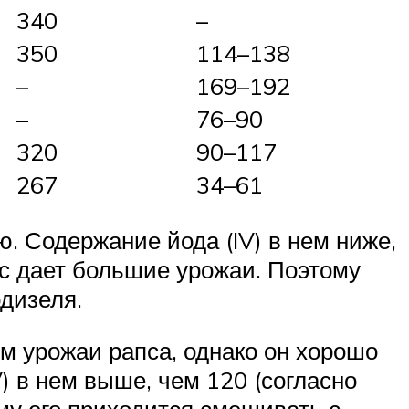
340
–
350
114–138
–
169–192
–
76–90
320
90–117
267
34–61
. Содержание йода (IV) в нем ниже,
пс дает большие урожаи. Поэтому
дизеля.
м урожаи рапса, однако он хорошо
) в нем выше, чем 120 (согласно