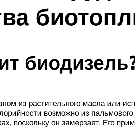
тва биотопл
оит биодизель
вном из растительного масла или исп
лорийности возможно из пальмового 
ах, поскольку он замерзает. Его прим