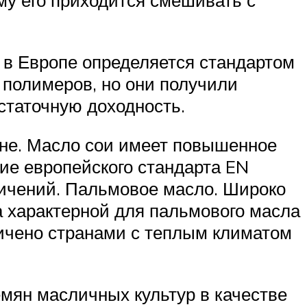
му его приходится смешивать с
в Европе определяется стандартом
полимеров, но они получили
статочную доходность.
ине. Масло сои имеет повышенное
вие европейского стандарта EN
ничений. Пальмовое масло. Широко
за характерной для пальмового масла
ничено странами с теплым климатом
мян масличных культур в качестве