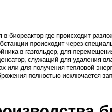
в биореактор где происходит разлож
бстанции происходит через специаль
тойника в газгольдер, для перемещени
нсатор, служащий для удаления влаги
ах или для получения тепловой энерг
брожения полностью исключается зап
роизводства б