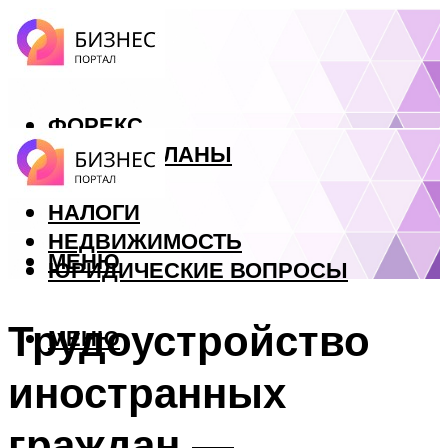
ФОРЕКС
БИЗНЕС ПЛАНЫ
КРЕДИТЫ
НАЛОГИ
НЕДВИЖИМОСТЬ
МЕНЮ
ЮРИДИЧЕСКИЕ ВОПРОСЫ
Трудоустройство
МЕНЮ
иностранных
граждан —