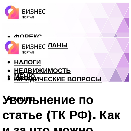
ФОРЕКС
БИЗНЕС ПЛАНЫ
КРЕДИТЫ
НАЛОГИ
НЕДВИЖИМОСТЬ
МЕНЮ
ЮРИДИЧЕСКИЕ ВОПРОСЫ
Увольнение по
МЕНЮ
статье (ТК РФ). Как
и за что можно