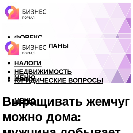
ФОРЕКС
БИЗНЕС ПЛАНЫ
КРЕДИТЫ
НАЛОГИ
НЕДВИЖИМОСТЬ
МЕНЮ
ЮРИДИЧЕСКИЕ ВОПРОСЫ
Выращивать жемчуг
МЕНЮ
можно дома:
мужчина добывает