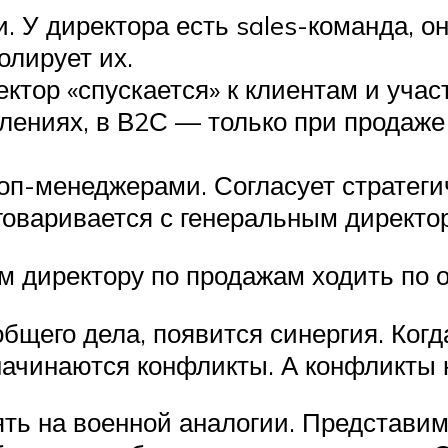
У директора есть sales-команда, он 
олирует их.
ктор «спускается» к клиентам и участ
влениях, в В2С — только при продаже
оп-менеджерами. Согласует стратег
говаривается с генеральным директор
м директору по продажам ходить по о
бщего дела, появится синергия. Когд
 начинаются конфликты. А конфликты 
ять на военной аналогии. Представи