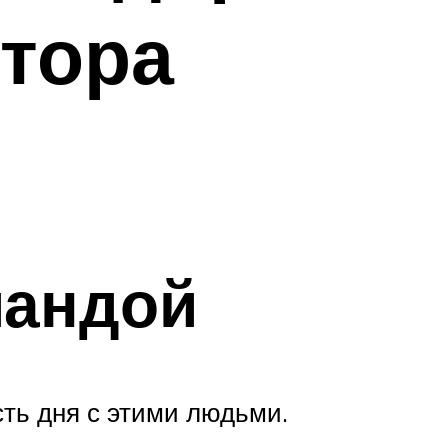
ктора
мандой
ть дня с этими людьми.