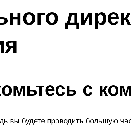
ьного дире
ия
комьтесь с ко
дь вы будете проводить большую час