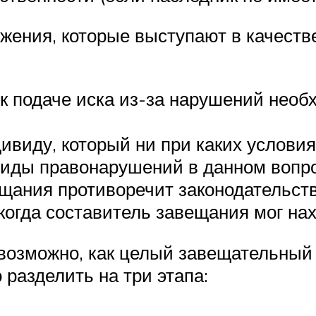
жения, которые выступают в качест
 к подаче иска из-за нарушений нео
дивиду, который ни при каких услови
виды правонарушений в данном вопро
ещания противоречит законодательств
 когда составитель завещания мог на
возможно, как целый завещательный д
 разделить на три этапа: