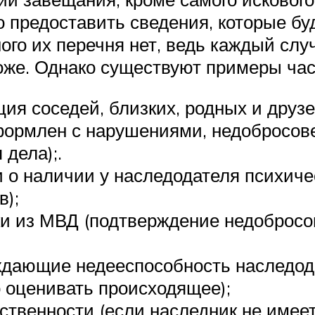
о предоставить сведения, которые б
ого их перечня нет, ведь каждый сл
оже. Однако существуют примеры час
я соседей, близких, родных и друзе
ормлен с нарушениями, недобросове
дела);.
 о наличии у наследодателя психичес
в);
ки из МВД (подтверждение недобросо
ждающие недееспособность наследода
 оценивать происходящее);
ственности (если наследник не имеет