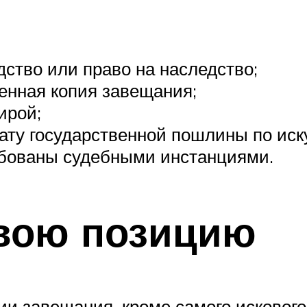
дство или право на наследство;
енная копия завещания;
ирой;
ту государственной пошлины по иск
ебованы судебными инстанциями.
свою позицию
ии завещания, кроме самого искового