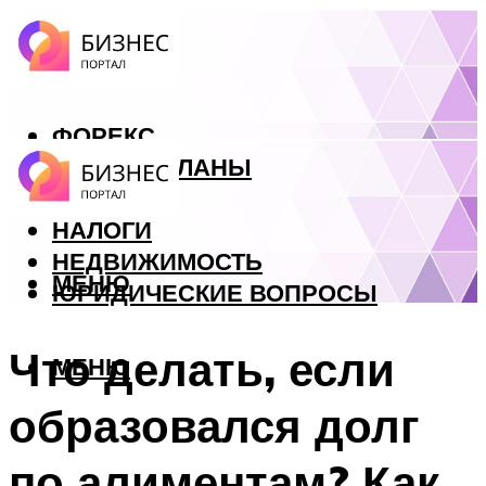
ФОРЕКС
БИЗНЕС ПЛАНЫ
КРЕДИТЫ
НАЛОГИ
НЕДВИЖИМОСТЬ
МЕНЮ
ЮРИДИЧЕСКИЕ ВОПРОСЫ
Что делать, если
МЕНЮ
образовался долг
по алиментам? Как