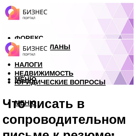
ФОРЕКС
БИЗНЕС ПЛАНЫ
КРЕДИТЫ
НАЛОГИ
НЕДВИЖИМОСТЬ
МЕНЮ
ЮРИДИЧЕСКИЕ ВОПРОСЫ
Что писать в
МЕНЮ
сопроводительном
письме к резюме: