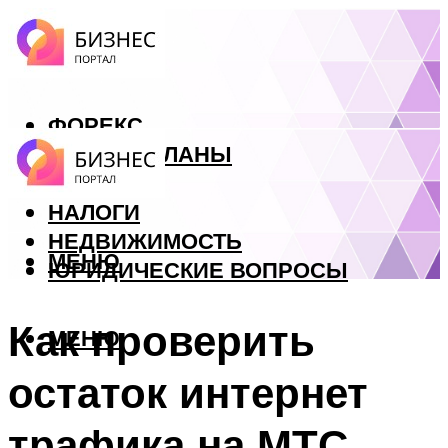
ФОРЕКС
БИЗНЕС ПЛАНЫ
КРЕДИТЫ
НАЛОГИ
НЕДВИЖИМОСТЬ
МЕНЮ
ЮРИДИЧЕСКИЕ ВОПРОСЫ
Как проверить
МЕНЮ
остаток интернет
трафика на МТС