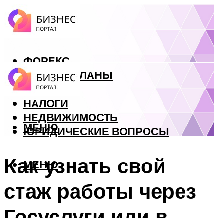
ФОРЕКС
БИЗНЕС ПЛАНЫ
КРЕДИТЫ
НАЛОГИ
НЕДВИЖИМОСТЬ
МЕНЮ
ЮРИДИЧЕСКИЕ ВОПРОСЫ
Как узнать свой
МЕНЮ
стаж работы через
Госуслуги или в