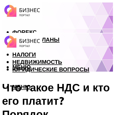
ФОРЕКС
БИЗНЕС ПЛАНЫ
КРЕДИТЫ
НАЛОГИ
НЕДВИЖИМОСТЬ
МЕНЮ
ЮРИДИЧЕСКИЕ ВОПРОСЫ
Что такое НДС и кто
МЕНЮ
его платит?
Порядок