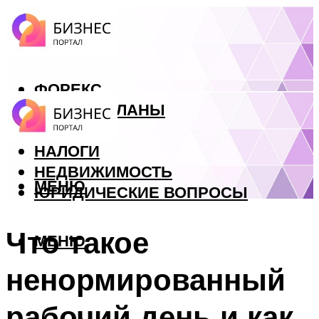
ФОРЕКС
БИЗНЕС ПЛАНЫ
КРЕДИТЫ
НАЛОГИ
НЕДВИЖИМОСТЬ
МЕНЮ
ЮРИДИЧЕСКИЕ ВОПРОСЫ
Что такое
МЕНЮ
ненормированный
рабочий день и как