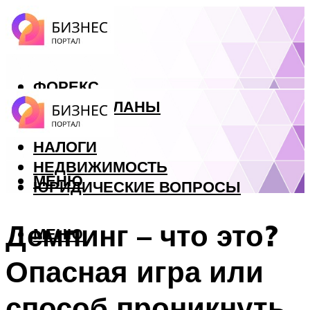
ФОРЕКС
БИЗНЕС ПЛАНЫ
КРЕДИТЫ
НАЛОГИ
НЕДВИЖИМОСТЬ
МЕНЮ
ЮРИДИЧЕСКИЕ ВОПРОСЫ
Демпинг – что это?
МЕНЮ
Опасная игра или
способ проникнуть