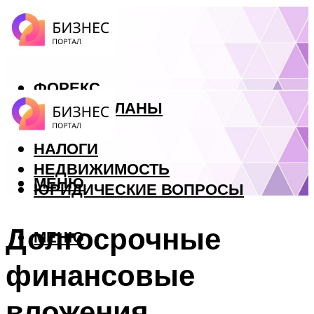
ФОРЕКС
БИЗНЕС ПЛАНЫ
КРЕДИТЫ
НАЛОГИ
НЕДВИЖИМОСТЬ
МЕНЮ
ЮРИДИЧЕСКИЕ ВОПРОСЫ
Долгосрочные
МЕНЮ
финансовые
вложения.