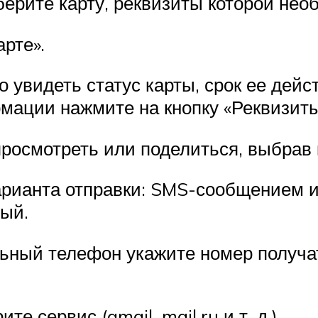
ерите карту, реквизиты которой необ
рте».
 увидеть статус карты, срок ее дей
мации нажмите на кнопку «Реквизиты
осмотреть или поделиться, выбрав к
рианта отправки: SMS-сообщением и 
ый.
ьный телефон укажите номер получат
е сервис (gmail, mail.ru и т. д.).