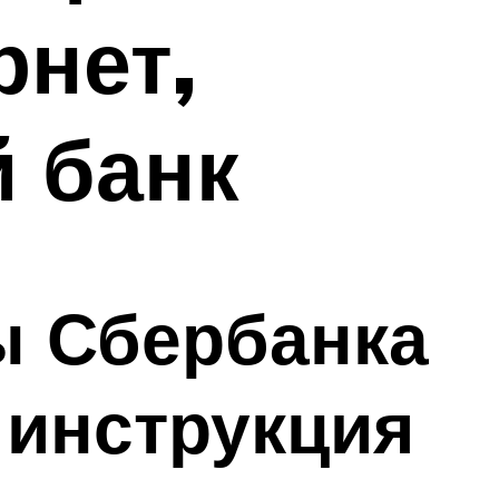
рнет,
 банк
ы Сбербанка
 инструкция