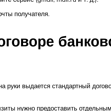
очты получателя.
оговоре банков
а руки выдается стандартный догово
визиты нужно предоставить отдельны