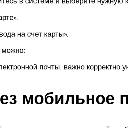
йтесь в системе и выберите нужную к
рте».
ода на счет карты».
 можно:
лектронной почты, важно корректно ук
рез мобильное 