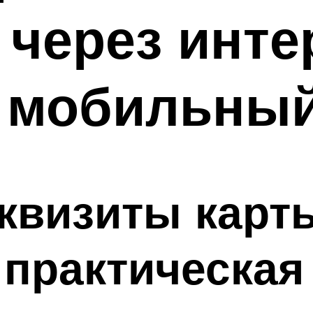
 через инте
и мобильный
еквизиты карт
практическая