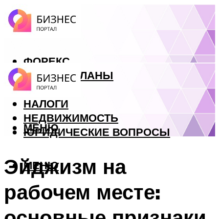
ФОРЕКС
БИЗНЕС ПЛАНЫ
КРЕДИТЫ
НАЛОГИ
НЕДВИЖИМОСТЬ
МЕНЮ
ЮРИДИЧЕСКИЕ ВОПРОСЫ
Эйджизм на
МЕНЮ
рабочем месте:
основные признаки