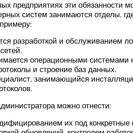
лых предприятиях эти обязанности м
рных систем занимаются отделы, гд
 примеру:
ся разработкой и обслуживанием лок
сетей.
имается операционными системами 
ротоколы и строение баз данных.
пециалист, занимающийся инсталляц
отоколов.
администратора можно отнести:
дифицированием их под конкретные 
овкой обновлений, контролем работо