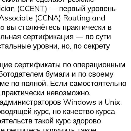
nician (CCENT) — первый уровень
 Associate (CCNA) Routing and
o вы столкнётесь практически в
альная сертификация — по сути
тальные уровни, но, по секрету
ющие сертификаты по операционным
аботодателем бумаги и по своему
еме по полной. Если самостоятельно
н практически невозможно.
администраторов Windows и Unix.
оводящей курс, но качество курса
ятельств такой курс здорово
же решитесь получить такое