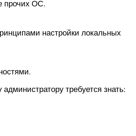
е прочих ОС.
принципами настройки локальных
ностями.
 администратору требуется знать: