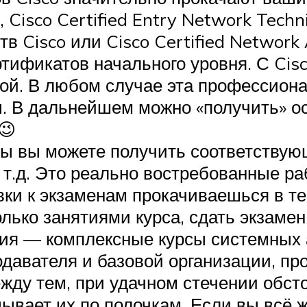
 Cisco Certified Entry Network Tech
в Cisco или Cisco Certified Network
тификатов начального уровня. С Cisc
ной. В любом случае эта профессион
. В дальнейшем можно «получить» ос
😉
ты вы можете получить соответству
 т.д. Это реально востребованные р
вки к экзаменам прокачиваешься в т
олько занятиями курса, сдать экзаме
ния — комплексные курсы системных 
одавателя и базовой организации, пр
жду тем, при удачном стечении обсто
дывает их по полочкам. Если вы всё 