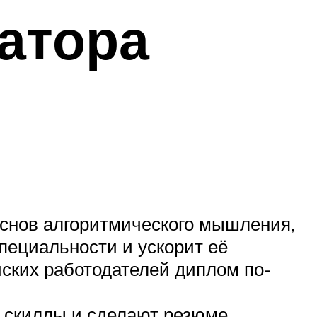
атора
основ алгоритмического мышления,
специальности и ускорит её
йских работодателей диплом по-
и скиллы и сделают резюме