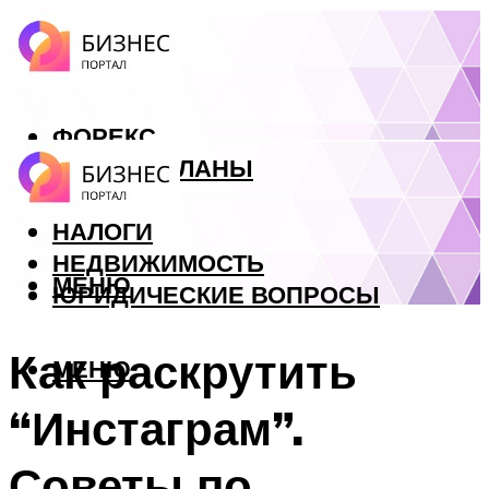
ФОРЕКС
БИЗНЕС ПЛАНЫ
КРЕДИТЫ
НАЛОГИ
НЕДВИЖИМОСТЬ
МЕНЮ
ЮРИДИЧЕСКИЕ ВОПРОСЫ
Как раскрутить
МЕНЮ
“Инстаграм”.
Советы по