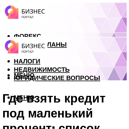
ФОРЕКС
БИЗНЕС ПЛАНЫ
КРЕДИТЫ
НАЛОГИ
НЕДВИЖИМОСТЬ
МЕНЮ
ЮРИДИЧЕСКИЕ ВОПРОСЫ
Где взять кредит
МЕНЮ
под маленький
процент: список