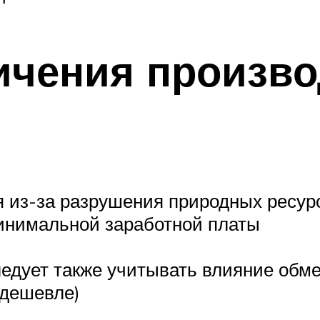
ичения произв
 из-за разрушения природных ресур
инимальной заработной платы
ледует также учитывать влияние обме
 дешевле)