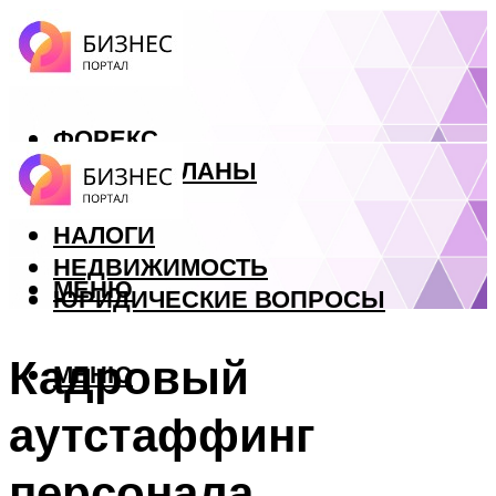
ФОРЕКС
БИЗНЕС ПЛАНЫ
КРЕДИТЫ
НАЛОГИ
НЕДВИЖИМОСТЬ
МЕНЮ
ЮРИДИЧЕСКИЕ ВОПРОСЫ
Кадровый
МЕНЮ
аутстаффинг
персонала.