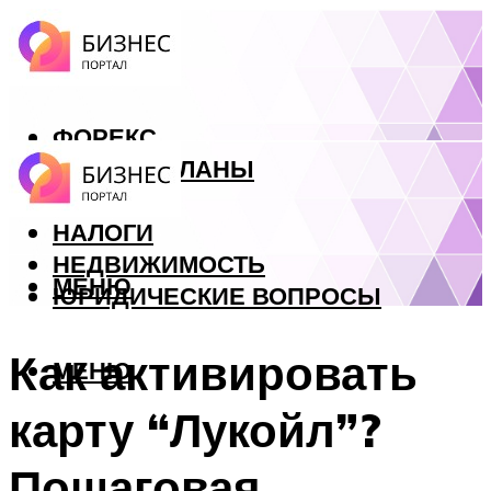
ФОРЕКС
БИЗНЕС ПЛАНЫ
КРЕДИТЫ
НАЛОГИ
НЕДВИЖИМОСТЬ
МЕНЮ
ЮРИДИЧЕСКИЕ ВОПРОСЫ
Как активировать
МЕНЮ
карту “Лукойл”?
Пошаговая