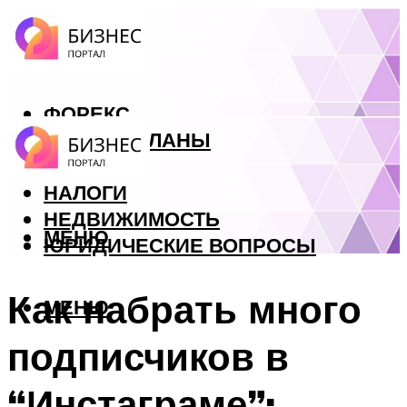
ФОРЕКС
БИЗНЕС ПЛАНЫ
КРЕДИТЫ
НАЛОГИ
НЕДВИЖИМОСТЬ
МЕНЮ
ЮРИДИЧЕСКИЕ ВОПРОСЫ
Как набрать много
МЕНЮ
подписчиков в
“Инстаграме”: