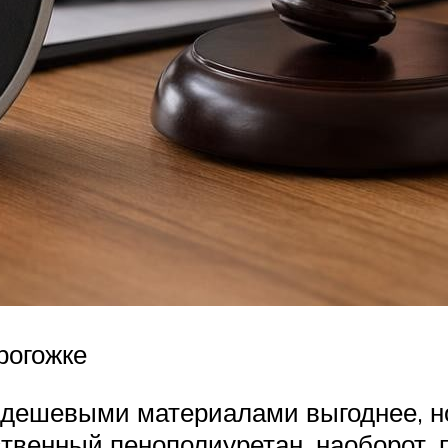
рогожке
 дешевыми материалами выгоднее, но
ственный пенополиуретан, наоборот, 