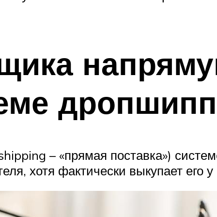
вщика напрям
хеме дропшипп
shipping – «прямая поставка») систе
еля, хотя фактически выкупает его у