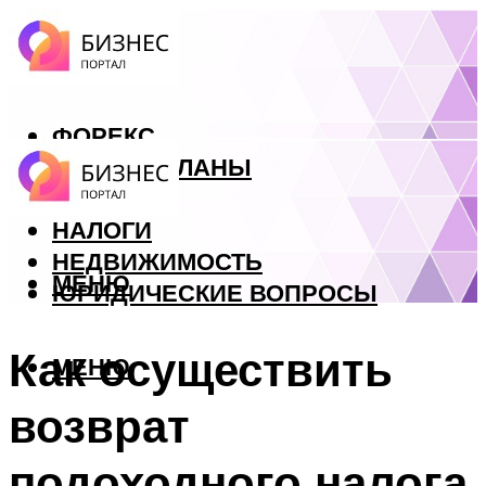
ФОРЕКС
БИЗНЕС ПЛАНЫ
КРЕДИТЫ
НАЛОГИ
НЕДВИЖИМОСТЬ
МЕНЮ
ЮРИДИЧЕСКИЕ ВОПРОСЫ
Как осуществить
МЕНЮ
возврат
подоходного налога