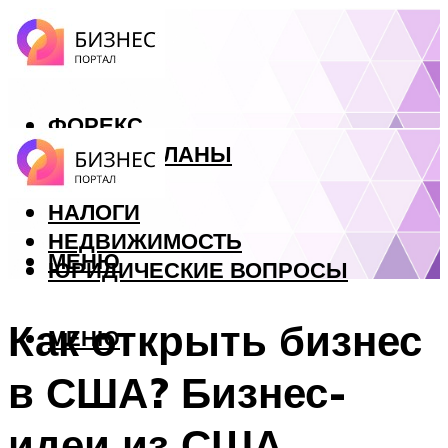
ФОРЕКС
БИЗНЕС ПЛАНЫ
КРЕДИТЫ
НАЛОГИ
НЕДВИЖИМОСТЬ
МЕНЮ
ЮРИДИЧЕСКИЕ ВОПРОСЫ
Как открыть бизнес
МЕНЮ
в США? Бизнес-
идеи из США.