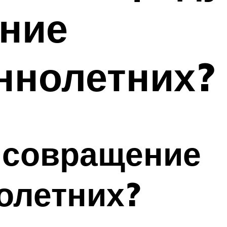
ение
ннолетних?
а совращение
олетних?