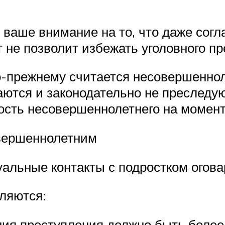
ваше внимание на то, что даже согл
 не позволит избежать уголовного п
по-прежнему считается несовершенно
ются и законодательно не преследую
ть несовершеннолетнего на момент к
овершеннолетним
альные контакты с подростком огова
ляются:
ия преступления должно быть более 