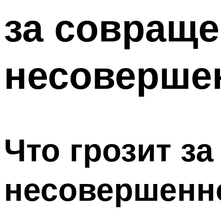
за совращ
несоверше
Что грозит з
несовершенн