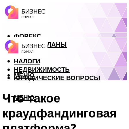
ФОРЕКС
БИЗНЕС ПЛАНЫ
КРЕДИТЫ
НАЛОГИ
НЕДВИЖИМОСТЬ
МЕНЮ
ЮРИДИЧЕСКИЕ ВОПРОСЫ
Что такое
МЕНЮ
краудфандинговая
платформа?