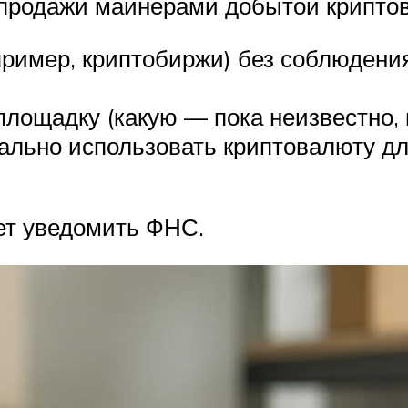
 продажи майнерами добытой крипто
ример, криптобиржи) без соблюдени
лощадку (какую — пока неизвестно,
ально использовать криптовалюту д
дет уведомить ФНС.