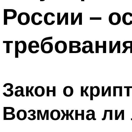
России – о
требовани
Закон о крип
Возможна ли 