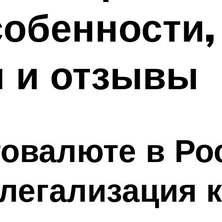
собенности,
я и отзывы
товалюте в Ро
легализация 