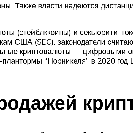
окены. Также власти надеются дистан
юты (стейблккоины) и секьюрити-то
жам США (SEC), законодатели счит
ьные криптовалюты — цифровыми о
-плантормы “Норникеля” в 2020 год 
продажей крип