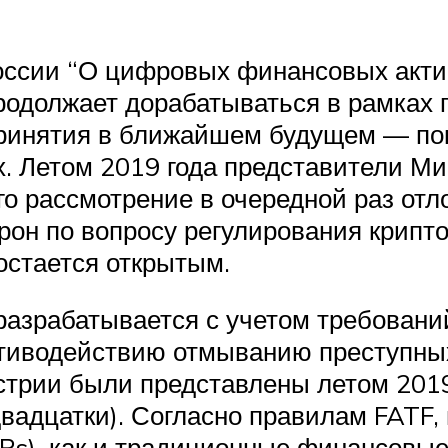
России “О цифровых финансовых акти
продолжает дорабатываться в рамках 
принятия в ближайшем будущем — пок
. Летом 2019 года представители Ми
его рассмотрение в очередной раз от
он по вопросу регулирования крипто
остается открытым.
разрабатывается с учетом требован
тиводействию отмыванию преступных
стрии были представлены летом 2019
адцатки). Согласно правилам FATF,
Ps), как и традиционные финансовы