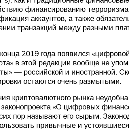
йствию финансированию терроризма.
фикация аккаунтов, а также обязате
ении транзакций между разными пла
конца 2019 года появился «цифровой 
люта» в этой редакции вообще не упо
ы» — российской и иностранной. Ск
ровки остаются очень размытыми.
ния криптовалютного рынка неудобна
законопроекта «О цифровых финансо
 сих пор называют его сырым. Закон
пользовать привычные и устоявшиеся