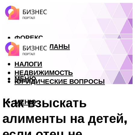
ФОРЕКС
БИЗНЕС ПЛАНЫ
КРЕДИТЫ
НАЛОГИ
НЕДВИЖИМОСТЬ
МЕНЮ
ЮРИДИЧЕСКИЕ ВОПРОСЫ
Как взыскать
МЕНЮ
алименты на детей,
если отец не