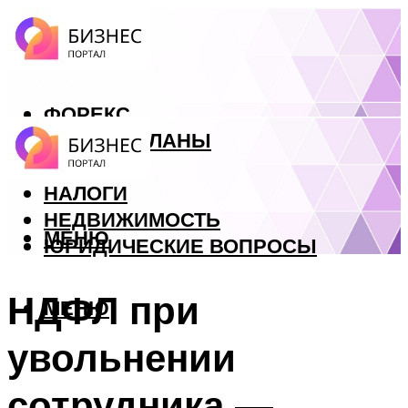
ФОРЕКС
БИЗНЕС ПЛАНЫ
КРЕДИТЫ
НАЛОГИ
НЕДВИЖИМОСТЬ
МЕНЮ
ЮРИДИЧЕСКИЕ ВОПРОСЫ
НДФЛ при
МЕНЮ
увольнении
сотрудника —