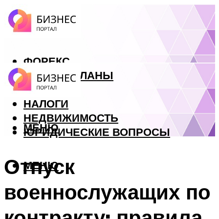
ФОРЕКС
БИЗНЕС ПЛАНЫ
КРЕДИТЫ
НАЛОГИ
НЕДВИЖИМОСТЬ
МЕНЮ
ЮРИДИЧЕСКИЕ ВОПРОСЫ
Отпуск
МЕНЮ
военнослужащих по
контракту: правила