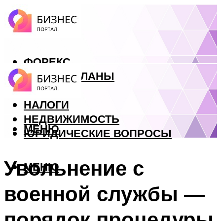
ФОРЕКС
БИЗНЕС ПЛАНЫ
КРЕДИТЫ
НАЛОГИ
НЕДВИЖИМОСТЬ
МЕНЮ
ЮРИДИЧЕСКИЕ ВОПРОСЫ
Увольнение с
МЕНЮ
военной службы —
порядок процедуры