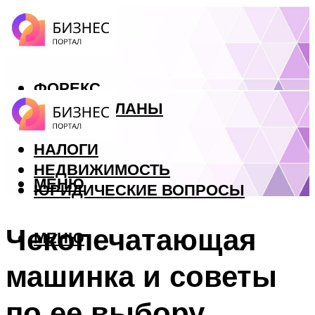
ФОРЕКС
БИЗНЕС ПЛАНЫ
КРЕДИТЫ
НАЛОГИ
НЕДВИЖИМОСТЬ
МЕНЮ
ЮРИДИЧЕСКИЕ ВОПРОСЫ
Чекопечатающая
МЕНЮ
машинка и советы
по ее выбору