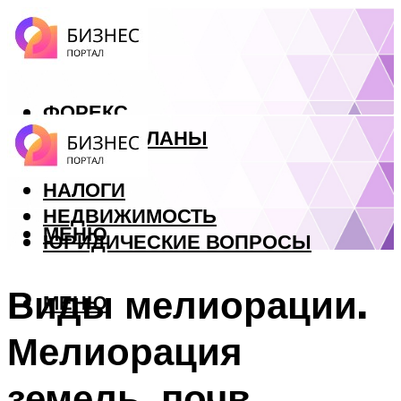
ФОРЕКС
БИЗНЕС ПЛАНЫ
КРЕДИТЫ
НАЛОГИ
НЕДВИЖИМОСТЬ
МЕНЮ
ЮРИДИЧЕСКИЕ ВОПРОСЫ
Виды мелиорации.
МЕНЮ
Мелиорация
земель, почв.