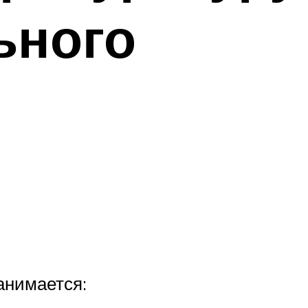
ьного
анимается: