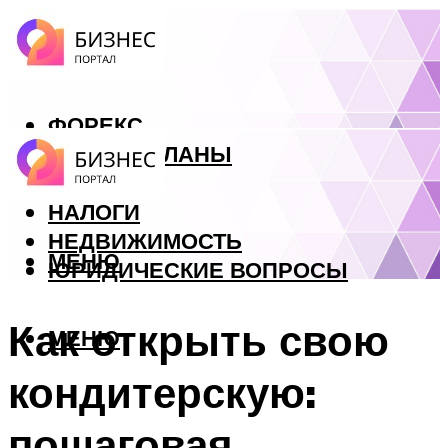
ФОРЕКС
БИЗНЕС ПЛАНЫ
КРЕДИТЫ
НАЛОГИ
НЕДВИЖИМОСТЬ
МЕНЮ
ЮРИДИЧЕСКИЕ ВОПРОСЫ
Как открыть свою
МЕНЮ
кондитерскую:
пошаговая