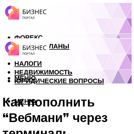
ФОРЕКС
БИЗНЕС ПЛАНЫ
КРЕДИТЫ
НАЛОГИ
НЕДВИЖИМОСТЬ
МЕНЮ
ЮРИДИЧЕСКИЕ ВОПРОСЫ
Как пополнить
МЕНЮ
“Вебмани” через
терминал: