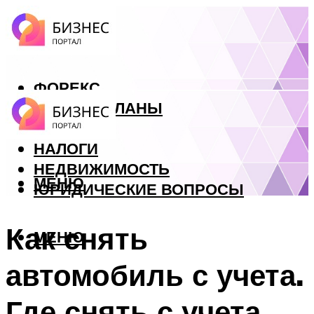
ФОРЕКС
БИЗНЕС ПЛАНЫ
КРЕДИТЫ
НАЛОГИ
НЕДВИЖИМОСТЬ
МЕНЮ
ЮРИДИЧЕСКИЕ ВОПРОСЫ
Как снять
МЕНЮ
автомобиль с учета.
Где снять с учета