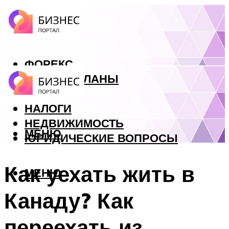
ФОРЕКС
БИЗНЕС ПЛАНЫ
КРЕДИТЫ
НАЛОГИ
НЕДВИЖИМОСТЬ
МЕНЮ
ЮРИДИЧЕСКИЕ ВОПРОСЫ
Как уехать жить в
МЕНЮ
Канаду? Как
переехать из