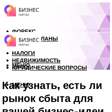
ФОРЕКС
БИЗНЕС ПЛАНЫ
КРЕДИТЫ
НАЛОГИ
НЕДВИЖИМОСТЬ
МЕНЮ
ЮРИДИЧЕСКИЕ ВОПРОСЫ
Как узнать, есть ли
МЕНЮ
рынок сбыта для
вашей бизнес-идеи