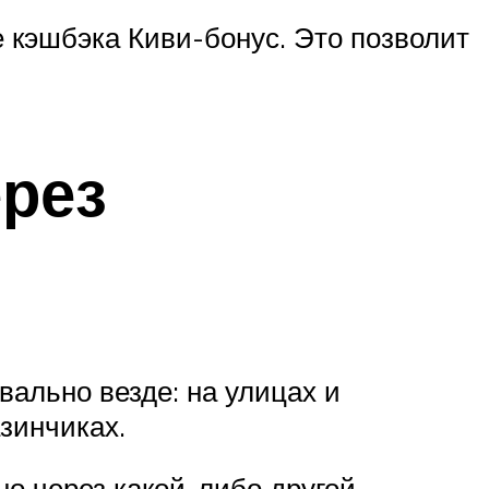
 кэшбэка Киви-бонус. Это позволит
рез
вально везде: на улицах и
азинчиках.
о через какой-либо другой