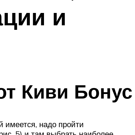
ации и
от Киви Бонус
й имеется, надо пройти
рис. 5) и там выбрать наиболее