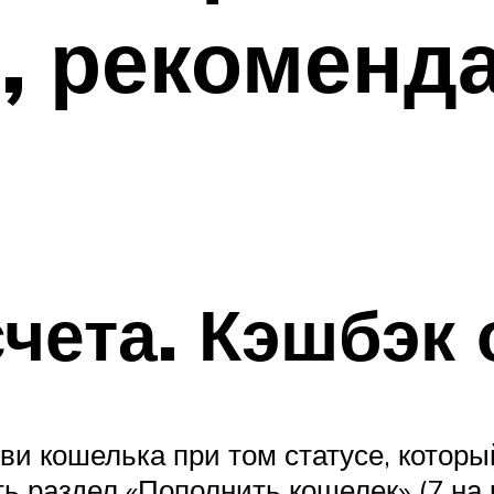
, рекоменд
чета. Кэшбэк 
иви кошелька при том статусе, которы
ь раздел «Пополнить кошелек» (7 на 