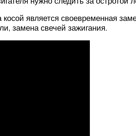
игателя нужно следить за остротой л
а косой является своевременная зам
мли, замена свечей зажигания.