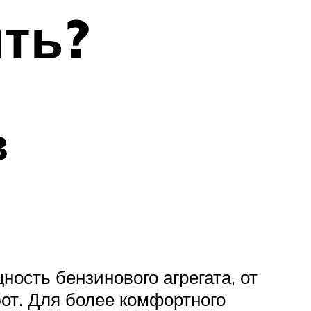
ть?
в
сть бензинового агрегата, от
от. Для более комфортного