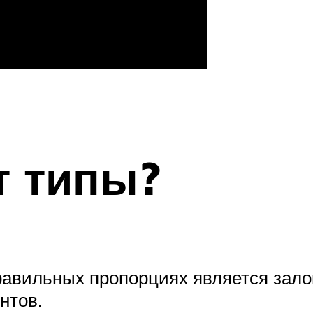
т типы?
авильных пропорциях является залог
нтов.