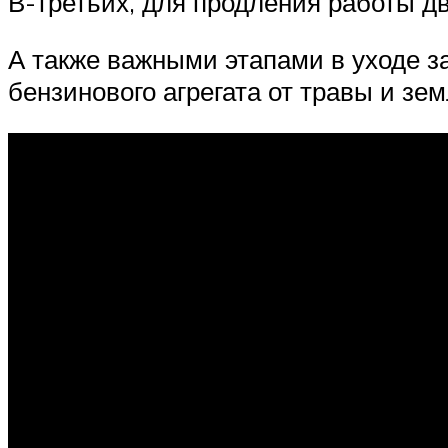
В-третьих, для продления работы дв
А также важными этапами в уходе з
бензинового агрегата от травы и зе