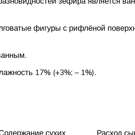
разновидностей зефира является ван
олговатые фигуры с рифлёной поверх
ванным.
Влажность 17% (+3%; – 1%).
Содержание сухих
Расход сы