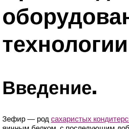
оборудован
технологии
Введение.
Зефир — род
сахаристых кондитерс
яичным белком, с последующим доб