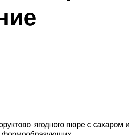
ние
фруктово-ягодного пюре с сахаром и
из формообразующих