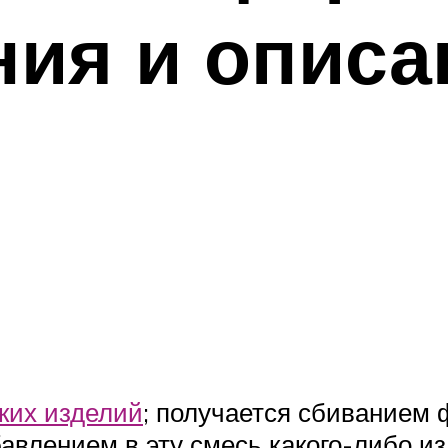
ия и описа
ких изделий
; получается сбиванием 
авлением в эту смесь какого-либо 