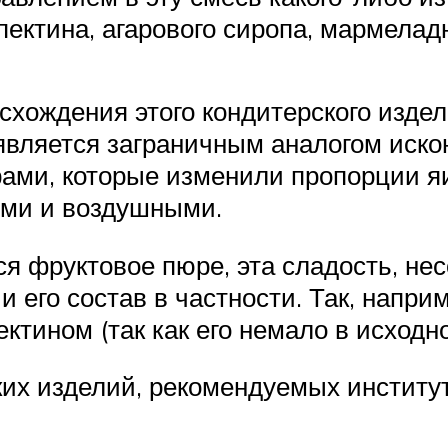
пектина, агарового сиропа, мармелад
схождения этого кондитерского изде
 является заграничным аналогом иск
ами, которые изменили пропорции яи
ыми и воздушными.
я фруктовое пюре, эта сладость, не
и его состав в частности. Так, напр
ктином (так как его немало в исходн
ких изделий, рекомендуемых инстит