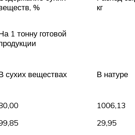
веществ, %
кг
На 1 тонну готовой
продукции
В сухих веществах
В натуре
80,00
1006,13
99,85
29,95