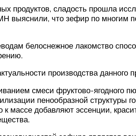
ых продуктов, сладость прошла иссл
МН выяснили, что зефир по многим 
водам белоснежное лакомство спосо
рению.
ктуальности производства данного п
иванием смеси фруктово-ягодного пю
илизации пенообразной структуры го
 к массе добавляют эссенции, красит
ещества.