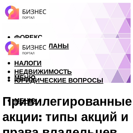
ФОРЕКС
БИЗНЕС ПЛАНЫ
КРЕДИТЫ
НАЛОГИ
НЕДВИЖИМОСТЬ
МЕНЮ
ЮРИДИЧЕСКИЕ ВОПРОСЫ
Привилегированные
МЕНЮ
акции: типы акций и
права владельцев